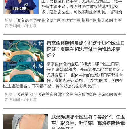
生，比较擅长做丰胸，尤其谢义德医生，做丰
胸技术很不错，郭国祥医生做腹壁成型比较
多，建议谢医生，可以实地面诊对比，咨询预
标签：
谢义德
郭国祥
谢义德丰胸
郭国祥丰胸
福州丰胸
福州隆胸
丰胸
发布时间：7个月前
南京假体隆胸夏建军和沈干哪个医生口
碑好？夏建军和沈干做丰胸谁技术更
好？
南京假体隆胸夏建军和沈干哪个医生口碑
好？ 夏建军和沈干是南京知名的丰胸专家，
尤其夏建军，假体丰胸的经验和口碑都非常
好，案例也是超级多，论实力的话，这两个
医生旗鼓相当，口碑都不错，具体还是要面诊对比下，
标签：
夏建军
沈干
夏建军隆胸
沈干隆胸
南京假体隆胸
南京隆胸
隆胸
发布时间：7个月前
武汉隆胸哪个医生好？吴毅平、任玉
萍、彭义坤、叶子荣、葛海辉隆胸谁