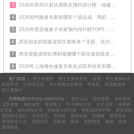
3
2026年郑州注射抗衰医生预约排行榜：徐建平、张歌、赵永华、张婉霞、王妍芝、唐喜、李娟、朱怡梦哪个好？
4
2026郑州隆鼻专家有哪些？胡志成、周蔚、张海洋、王启立、张鹏、李冰谁做鼻子更好？
5
2026年西安做鼻子专家预约排行榜TOP5：曾熬、霍玉旺、房志强、蒋立、刘宝军哪个更好？
6
西安知名的双眼皮医生都有谁？宋蔚、张沙沙、韩钰博、王璇、张文军谁做双眼皮更好？
7
西安双眼皮韩钰博和粟娜哪个医生做双眼皮技术好？
8
2026年上海馒化修复专家吴贞跃和张本军哪个医生做馒化修复技术好？
热门标签：
男士络腮胡
男士去除鱼尾纹
近视
男士隆鼻特点
植发手术
注射保妥适
男士隆胸注意事项
苹果肌
玻尿酸隆鼻
男士瘦脸针
友情链接(合作QQ:10860328)：
整形论坛
眼部修复
鼻部修复
面部修复
胸部修复
整形医生
学习网站大全
作文点评
绿色网
址导航
绿色网站目录
整形医生排行榜
整形医院排行榜
整形百科
整形医生预约
牙齿矫正
美帮网
整容价格
防晒服
整形医生
整形医生大全
面部提升
双眼皮
隆鼻
脸部整形
隆胸
吸脂
隆鼻修复