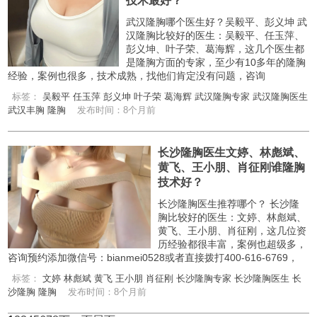
技术最好？
武汉隆胸哪个医生好？吴毅平、彭义坤 武
汉隆胸比较好的医生：吴毅平、任玉萍、
彭义坤、叶子荣、葛海辉，这几个医生都
是隆胸方面的专家，至少有10多年的隆胸
经验，案例也很多，技术成熟，找他们肯定没有问题，咨询
标签：
吴毅平
任玉萍
彭义坤
叶子荣
葛海辉
武汉隆胸专家
武汉隆胸医生
武汉丰胸
隆胸
发布时间：8个月前
长沙隆胸医生文婷、林彪斌、
黄飞、王小朋、肖征刚谁隆胸
技术好？
长沙隆胸医生推荐哪个？ 长沙隆
胸比较好的医生：文婷、林彪斌、
黄飞、王小朋、肖征刚，这几位资
历经验都很丰富，案例也超级多，
咨询预约添加微信号：bianmei0528或者直接拨打400-616-6769，
标签：
文婷
林彪斌
黄飞
王小朋
肖征刚
长沙隆胸专家
长沙隆胸医生
长
沙隆胸
隆胸
发布时间：8个月前