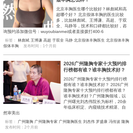
北京丰胸医生哪个比较好？林彪斌和高
超哪个好？ 北京假体丰胸的医生比较
多，比如林彪斌、王博谦、高超、于双
全、马静等，技术和口碑都比较好，咨
询预约添加微信号：wuyoubianmei或者直接拨打400-6
标签：
林彪斌
王博谦
高超
于双全
马静
北京假体丰胸医生
北京假体丰胸
假体丰胸
发布时间：1个月前
2026广州隆胸专家十大预约排
行榜都有谁？谁丰胸技术好？
2026广州隆胸专家十大预约排行榜
都有谁？谁丰胸技术好？ 2026广州
隆胸专家十大预约排行榜都有谁？
谁丰胸技术好？广州隆胸领域，以
广州曙光刘杰伟院长为标杆，20余
年临床积淀、内窥镜技术精湛、自
然审美出
标签：
广州隆胸
广州隆胸专家
广州隆胸医生
刘杰伟
罗盛康
冯传波
隆胸
发布时间：2个月前