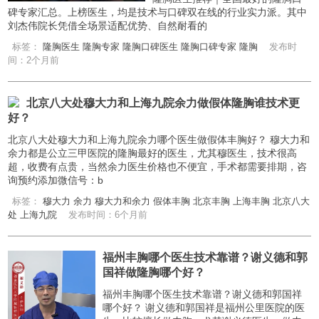
碑专家汇总。上榜医生，均是技术与口碑双在线的行业实力派。其中
刘杰伟院长凭借全场景适配优势、自然耐看的
标签：
隆胸医生
隆胸专家
隆胸口碑医生
隆胸口碑专家
隆胸
发布时
间：2个月前
北京八大处穆大力和上海九院余力做假体隆胸谁技术更
好？
北京八大处穆大力和上海九院余力哪个医生做假体丰胸好？ 穆大力和
余力都是公立三甲医院的隆胸最好的医生，尤其穆医生，技术很高
超，收费有点贵，当然余力医生价格也不便宜，手术都需要排期，咨
询预约添加微信号：b
标签：
穆大力
余力
穆大力和余力
假体丰胸
北京丰胸
上海丰胸
北京八大
处
上海九院
发布时间：6个月前
福州丰胸哪个医生技术靠谱？谢义德和郭
国祥做隆胸哪个好？
福州丰胸哪个医生技术靠谱？谢义德和郭国祥
哪个好？ 谢义德和郭国祥是福州公里医院的医