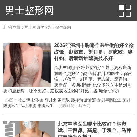
男士整形网
您的位置：
>
男士整形网
男士假体隆胸
2026年深圳丰胸哪个医生做的好？徐
占锋、赵敬国、刘月更、罗志敏、廖
祥钧、唐新辉谁隆胸技术好
深圳丰胸哪个医生做的好？刘月更和唐新
辉哪个更好？ 深圳知名的丰胸医生：徐占
锋、赵敬国、刘月更、罗志敏、廖祥钧、
唐新辉，咨询和预约比较多的医生是刘月
更和唐新辉，哪个更好，建议实地面诊和对比，咨询预约添加
标签：
徐占锋
赵敬国
刘月更
罗志敏
廖祥钧
唐新辉
深圳丰胸医生
深圳
隆胸医生
深圳丰胸
丰胸医生
发布时间：17天前
北京丰胸医生哪个比较好？林彪
斌、王博谦、高超、于双全、马静
做丰胸怎么样？