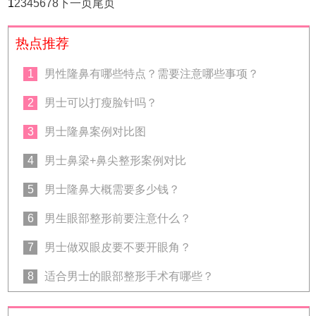
1
2
3
4
5
6
7
8
下一页
尾页
热点推荐
1
男性隆鼻有哪些特点？需要注意哪些事项？
2
男士可以打瘦脸针吗？
3
男士隆鼻案例对比图
4
男士鼻梁+鼻尖整形案例对比
5
男士隆鼻大概需要多少钱？
6
男生眼部整形前要注意什么？
7
男士做双眼皮要不要开眼角？
8
适合男士的眼部整形手术有哪些？