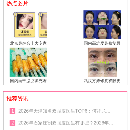
热点图片
北京鼻综合十大专家
国内高难度鼻修复最
都有哪些？北京隆鼻
好的医生是哪个？
医生前十名排名
2024年鼻修复医生预
约排名
国内面部脂肪填充著
武汉方涛修复双眼皮
名医生排名 中国面部
技术怎么样？方涛预
填充专家前十名预约
约在哪家医院?
推荐资讯
1
2026年天津知名双眼皮医生TOP6：何祥龙、卜胜利、关迪剑、邵妍、夏红福、毕小丽:好？
2
2026年石家庄割双眼皮医生有哪些？2026年石家庄双眼皮专家预约排行榜前十名大全