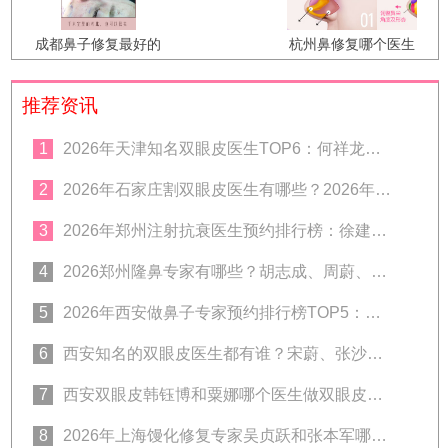
成都鼻子修复最好的
杭州鼻修复哪个医生
医生是谁？成都鼻修
好？李保锴、张龙、
复专家排名
徐利刚、汪云锋谁
推荐资讯
好？
1
2026年天津知名双眼皮医生TOP6：何祥龙、卜胜利、关迪剑、邵妍、夏红福、毕小丽:好？
2
2026年石家庄割双眼皮医生有哪些？2026年石家庄双眼皮专家预约排行榜前十名大全
3
2026年郑州注射抗衰医生预约排行榜：徐建平、张歌、赵永华、张婉霞、王妍芝、唐喜、李娟、朱怡梦哪个好？
4
2026郑州隆鼻专家有哪些？胡志成、周蔚、张海洋、王启立、张鹏、李冰谁做鼻子更好？
5
2026年西安做鼻子专家预约排行榜TOP5：曾熬、霍玉旺、房志强、蒋立、刘宝军哪个更好？
6
西安知名的双眼皮医生都有谁？宋蔚、张沙沙、韩钰博、王璇、张文军谁做双眼皮更好？
7
西安双眼皮韩钰博和粟娜哪个医生做双眼皮技术好？
8
2026年上海馒化修复专家吴贞跃和张本军哪个医生做馒化修复技术好？