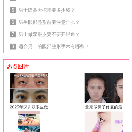
5
男士隆鼻大概需要多少钱？
6
男生眼部整形前要注意什么？
7
男士做双眼皮要不要开眼角？
8
适合男士的眼部整形手术有哪些？
热点图片
2025年深圳双眼皮做
北京做鼻子修复的最
得好的医生是哪个？
好的医生有哪些？鼻
向萌娟、吕方中、秦
子修复专家预约
菲菲、张双耀？