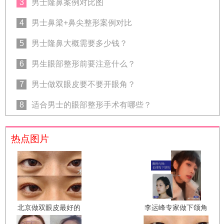
3
男士隆鼻案例对比图
4
男士鼻梁+鼻尖整形案例对比
5
男士隆鼻大概需要多少钱？
6
男生眼部整形前要注意什么？
7
男士做双眼皮要不要开眼角？
8
适合男士的眼部整形手术有哪些？
热点图片
北京做双眼皮最好的
李运峰专家做下颌角
专家是谁？韩新鸣王
手术技术好吗？