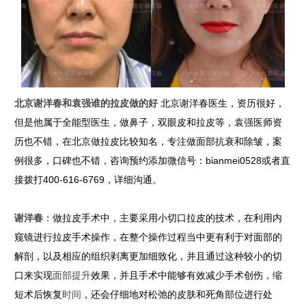
北京谢洋春和袁强谁的拉皮做的好
北京谢洋春医生，资历很好，
但是他属于全能型医生，做鼻子，双眼皮和拉皮等，袁强医师资
历也不错，在北京做拉皮比较知名，专注做面部抗衰和除皱，案
例很多，口碑也不错，咨询预约添加微信号：bianmei0528或者直
接拨打400-616-6769，详细沟通。
谢洋春
：做拉皮手术中，主要采用小切口拉皮的技术，在利用内
窥镜进行拉皮手术操作，在整个操作过程当中更有利于对面部的
解剖，以及相应的组织剥离更加细致化，并且通过这种较小的切
口来实现
面部提升
效果，并且手术中能够有效减少手术创伤，缩
短术后恢复
时间
，还会仔细地对松弛的皮肤和死角部位进行处