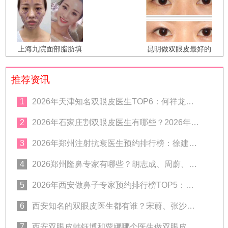
太玲薛红宇刘风卓白
永辉李鹏超谁好？
上海九院面部脂肪填
昆明做双眼皮最好的
充专家：谢峰曹卫刚
医生排名 昆明做双眼
魏皎孙宝珊谁技术反
皮最好的专家排行榜
推荐资讯
馈好？
1
2026年天津知名双眼皮医生TOP6：何祥龙、卜胜利、关迪剑、邵妍、夏红福、毕小丽:好？
2
2026年石家庄割双眼皮医生有哪些？2026年石家庄双眼皮专家预约排行榜前十名大全
3
2026年郑州注射抗衰医生预约排行榜：徐建平、张歌、赵永华、张婉霞、王妍芝、唐喜、李娟、朱怡梦哪个好？
4
2026郑州隆鼻专家有哪些？胡志成、周蔚、张海洋、王启立、张鹏、李冰谁做鼻子更好？
5
2026年西安做鼻子专家预约排行榜TOP5：曾熬、霍玉旺、房志强、蒋立、刘宝军哪个更好？
6
西安知名的双眼皮医生都有谁？宋蔚、张沙沙、韩钰博、王璇、张文军谁做双眼皮更好？
7
西安双眼皮韩钰博和粟娜哪个医生做双眼皮技术好？