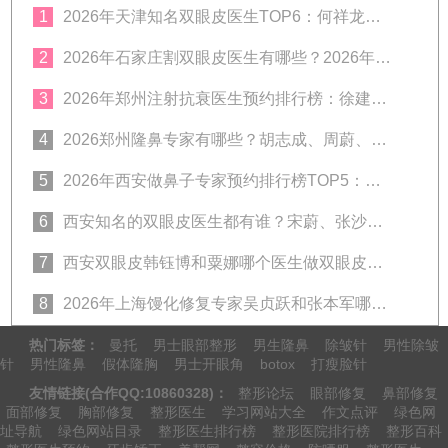
1
2026年天津知名双眼皮医生TOP6：何祥龙、卜胜利、关迪剑、邵妍、夏红福、毕小丽:好？
2
2026年石家庄割双眼皮医生有哪些？2026年石家庄双眼皮专家预约排行榜前十名大全
3
2026年郑州注射抗衰医生预约排行榜：徐建平、张歌、赵永华、张婉霞、王妍芝、唐喜、李娟、朱怡梦哪个好？
4
2026郑州隆鼻专家有哪些？胡志成、周蔚、张海洋、王启立、张鹏、李冰谁做鼻子更好？
5
2026年西安做鼻子专家预约排行榜TOP5：曾熬、霍玉旺、房志强、蒋立、刘宝军哪个更好？
6
西安知名的双眼皮医生都有谁？宋蔚、张沙沙、韩钰博、王璇、张文军谁做双眼皮更好？
7
西安双眼皮韩钰博和粟娜哪个医生做双眼皮技术好？
8
2026年上海馒化修复专家吴贞跃和张本军哪个医生做馒化修复技术好？
热门标签：
曼托
男士眼部整形
男生隆鼻
除皱针
男性除皱
针
男性隆鼻
假体隆胸
男士开眼角
botox
打瘦脸针
友情链接(合作QQ:10860328)：
整形论坛
眼部修复
鼻部修复
面部修复
胸部修复
整形医生
学习网站大全
作文点评
绿色网
址导航
绿色网站目录
整形医生排行榜
整形医院排行榜
整形百科