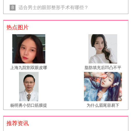
8
适合男士的眼部整形手术有哪些？
热点图片
上海九院割双眼皮哪
脂肪填充后凹凸不平
个专家最好？上海九
后悔怎么办？北京脂
院眼综合医生预约
肪填充修复最好的专
家有哪些？
杨明勇小切口筋膜提
为什么眉尾容易下
升技术怎么样？杨明
垂？想做提眉手术会
勇小切口筋膜提升预
不会留下明显疤痕？
推荐资讯
约案例效果