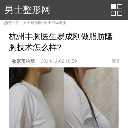
男士整形网
您的位置：
>
男士整形网
男士假体隆胸
杭州丰胸医生易成刚做脂肪隆
胸技术怎么样?
686
整形预约网
2024-12-06 10:59