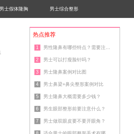
男士假体隆胸
男士综合整形
热点推荐
1
男性隆鼻有哪些特点？需要注意哪些事项？
1
2
男士可以打瘦脸针吗？
3
男士隆鼻案例对比图
4
男士鼻梁+鼻尖整形案例对比
5
男士隆鼻大概需要多少钱？
6
男生眼部整形前要注意什么？
7
男士做双眼皮要不要开眼角？
8
适合男士的眼部整形手术有哪些？