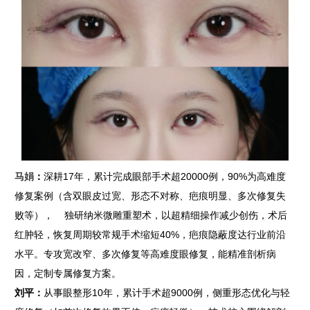
马娟
：
深耕17年，累计完成眼部手术超20000例，90%为高难度
修复案例（含双眼皮过宽、形态不对称、疤痕明显、多次修复失
败等）， 独研纳米微雕重塑术，以超精细操作减少创伤，术后
红肿轻，恢复周期较常规手术缩短40%，疤痕隐蔽度达行业前沿
水平。专攻宽改窄、多次修复等高难度眼修复，能精准剖析病
因，定制专属修复方案。
刘平：
从事眼整形10年，累计手术超9000例，侧重形态优化与轻