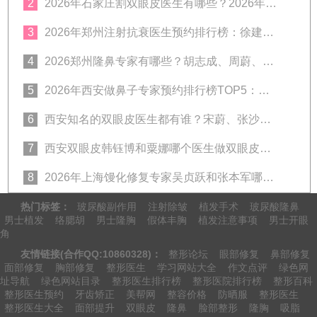
2
2026年石家庄割双眼皮医生有哪些？2026年石家庄双眼皮专家预约排行榜前十名大全
3
2026年郑州注射抗衰医生预约排行榜：徐建平、张歌、赵永华、张婉霞、王妍芝、唐喜、李娟、朱怡梦哪个好？
4
2026郑州隆鼻专家有哪些？胡志成、周蔚、张海洋、王启立、张鹏、李冰谁做鼻子更好？
5
2026年西安做鼻子专家预约排行榜TOP5：曾熬、霍玉旺、房志强、蒋立、刘宝军哪个更好？
6
西安知名的双眼皮医生都有谁？宋蔚、张沙沙、韩钰博、王璇、张文军谁做双眼皮更好？
7
西安双眼皮韩钰博和粟娜哪个医生做双眼皮技术好？
8
2026年上海馒化修复专家吴贞跃和张本军哪个医生做馒化修复技术好？
热门标签：
玻尿酸副作用
注射除皱
植发手术
玻尿酸隆鼻
男士植发
络腮胡
男士隆胸
假体丰胸
植发注意事项
男士开眼
角
友情链接(合作QQ:10860328)：
整形论坛
眼部修复
鼻部修复
面部修复
胸部修复
整形医生
学习网站大全
作文点评
绿色网
址导航
绿色网站目录
整形医生排行榜
整形医院排行榜
整形百科
整形医生预约
牙齿矫正
美帮网
整容价格
防晒服
整形医生
整形医生大全
面部提升
双眼皮
隆鼻
脸部整形
隆胸
吸脂