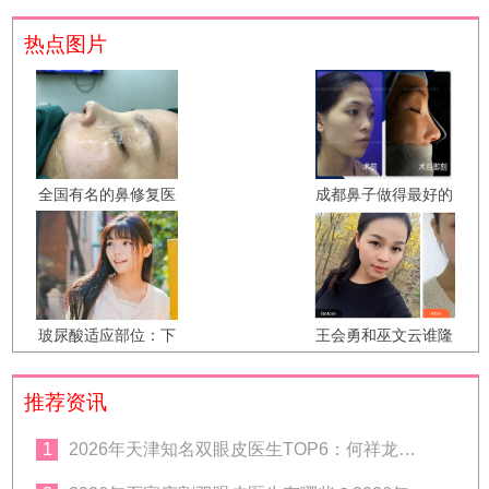
热点图片
全国有名的鼻修复医
成都鼻子做得最好的
生都有谁？中国知名
医生有哪些？成都隆
隆鼻修复专家预约排
鼻医生预约排名
名
玻尿酸适应部位：下
王会勇和巫文云谁隆
巴额头太阳穴泪沟鼻
鼻好？巫文云王会勇
子 哪些人不能注射玻
鼻综合案例对比预约
推荐资讯
尿酸？
1
2026年天津知名双眼皮医生TOP6：何祥龙、卜胜利、关迪剑、邵妍、夏红福、毕小丽:好？