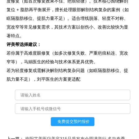
度修复（如首次修复效果不佳、疤痕轻微）。技术核心围绕解剖
复位 + 脂肪再平衡展开，擅长处理眼部解剖结构复杂的案例（如
眶隔脂肪移位、提肌力量不足）。适合埋线脱落、轻度不对称、
宽改窄等常见修复需求，其技术方案以创伤小、改善比较快为显
著特点。
评美帮选择建议：
若你属于高难度眼修复（如多次修复失败、严重疤痕粘连、宽改
窄等），马娟医生的经验与技术体系更具优势。
若为轻度修复或需解决解剖结构复杂问题（如眶隔脂肪移位、提
肌力量不足），刘平医生的方案更适配
上一篇：
南阳艾美医疗美容315品质发布会圆满举行 多款春季